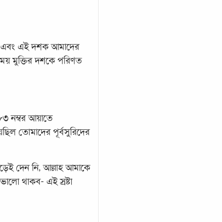
র। এবং এই দশক আমাদের
াময় মুক্তির দশকে পরিণত
৩ নম্বর আয়াতে
ছিল তোমাদের পূর্বসুরিদের
ছেড়েই দেন নি, আল্লাহ আমাকে
লো থাকব- এই স্রষ্টা