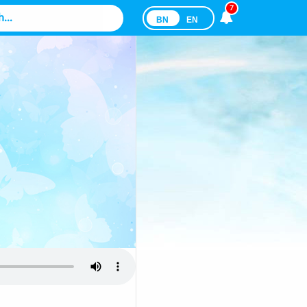
7
BN
EN