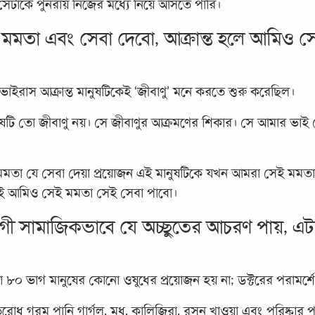
 সেটাকে পুনরায় নিজের মধ্যে নিয়ে আসতে পারি।
ত মমতা এবং সেবা দেবো, আক্রান্ত হলে আমিও 
ভাইরাস আক্রান্ত মানুষটিকেই ‘জীবাণু’ মনে করতে শুরু করেছিল।
নুষটি তো জীবাণু নয়। সে জীবাণুর আক্রমণের শিকার। সে আমার ভা
 মমতা যে সেবা দেয়া প্রয়োজন এই মানুষটিকে যখন আমরা সেই মমত
হই আমিও সেই মমতা সেই সেবা পাবো।
োগী সামাজিকভাবে যে অচ্ছুতের আচরণ পায়, এটা
৮০ ভাগ মানুষের কোনো ওষুধের প্রয়োজন হয় না; ডক্টরের পরামর্শ
িরোধ গরম পানি গার্গল, মধু, কালিজিরা, রসুন খাওয়া এবং পরিষ্কার পরি