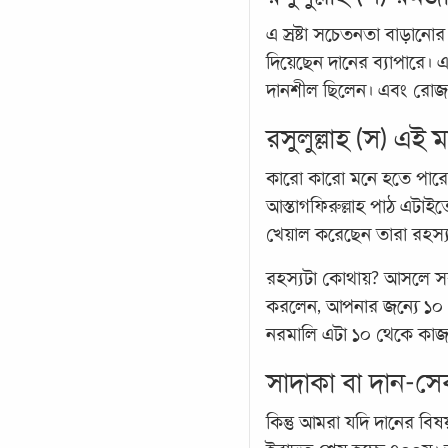
এ স্রষ্টা সচেতনতা বাড়ানো
দিয়েছেন দানের ব্যাপারে।
দানশীল ছিলেন। এবং রোজ
রসুলুল্লাহ (স) এই
কারো কারো মনে হতে পারে
আস্তাগফিরুল্লাহ পাঠ এটাই
খেয়াল করেছেন তারা রহস্
রহস্যটা কোথায়? আসলে সক
করলেন, আপনার জন্যে ১০ নে
নরমালি এটা ১০ থেকে কাজভ
সাদাকা বা দান-সে
কিন্তু আমরা যদি দানের বি