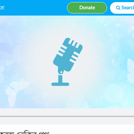
রো
Donate