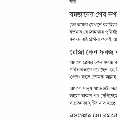
যায়।
রমজানের শেষ দশকে 
তো আমরা যেখানে বলছিলাম
বর্তমান যে জাহান্নাম পৃথ
করুন- এই প্রার্থনা করে
রোজা কেন ফরজ ক
আসলে রোজা কেন ফরজ করা 
পরিষ্কারভাবে বলেছেন, হে
ওপর। যাতে তোমরা আল্লা
আসলে মানুষ যাতে স্রষ্টা স
ভালো থাকার পথ দেখিয়েছে
সচেতনতা সৃষ্টির মাস হচ্ছ
রসুলুল্লাহ (স) রম