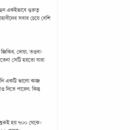
েন একইভাবে গুরুত্ব
াহাবীদের সবার চেয়ে বেশি
 জিকির, দোয়া, তওবা-
দিতেন! সেটি হয়তো যারা
পনি একটি ভালো কাজ
 দিতে পারেন; কিন্তু
 শুরুই হয় ৭০০ থেকে।