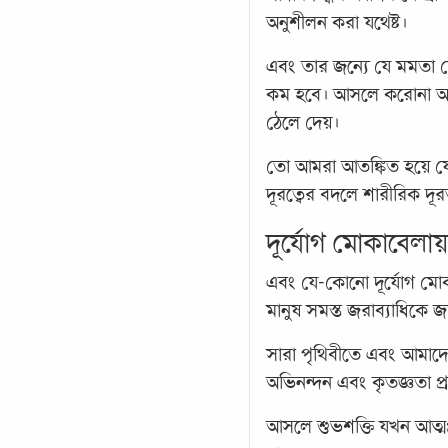
অনুশীলন করা যথেষ্ট।
এবং তার জন্যে যে মমতা স
কম হবে। আসলে করোনা আক্রা
ঠেলে দেয়।
তো আমরা আতঙ্কিত হয়ে য
দূরত্বের বদলে শারীরিক দূর
দূর্যোগ মোকাবেলায়
এবং যে-কোনো দূর্যোগ মোক
মানুষ সমস্ত জরাব্যাধিকে
সারা পৃথিবীতে এবং আমাদ
অভিনন্দন এবং কৃতজ্ঞতা প
আসলে শুভশক্তি যখন আত্মপ্