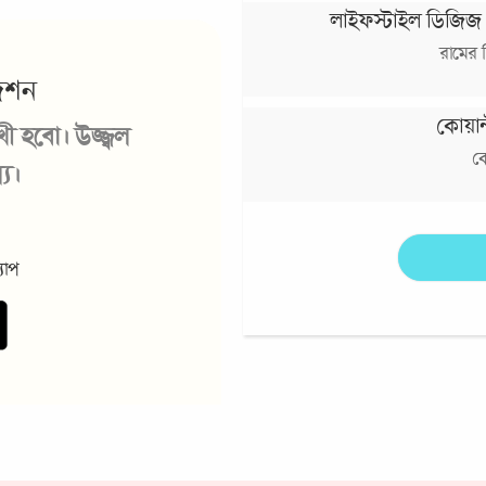
লাইফস্টাইল ডিজিজ 
রামের দ
েশন
কোয়ান
খী হবো। উজ্জ্বল
কো
ে।
যাপ