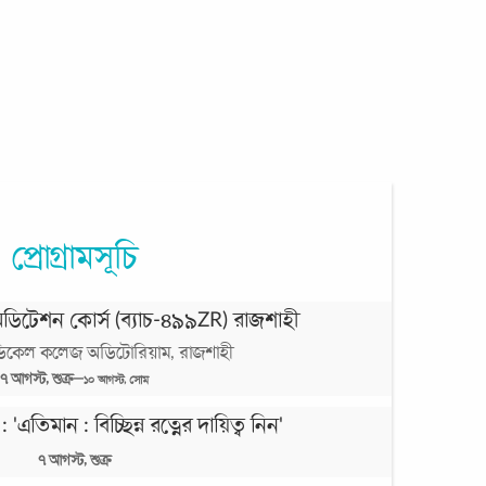
প্রোগ্রামসূচি
েডিটেশন কোর্স (ব্যাচ-৪৯৯ZR) রাজশাহী
ডিকেল কলেজ অডিটোরিয়াম, রাজশাহী
৭
আগস্ট,
শুক্র
—
১০
আগস্ট,
সোম
এতিমান : বিচ্ছিন্ন রত্নের দায়িত্ব নিন'
৭
আগস্ট,
শুক্র