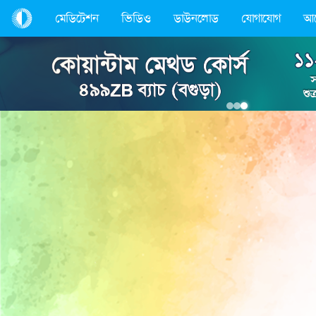
মেডিটেশন
ভিডিও
ডাউনলোড
যোগাযোগ
আ