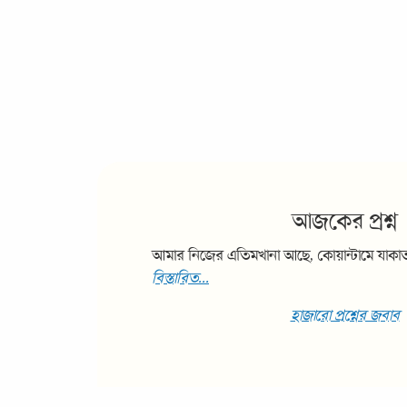
আজকের প্রশ্ন
আমার নিজের এতিমখানা আছে, কোয়ান্টামে যাকাত
বিস্তারিত...
হাজারো প্রশ্নের জবাব