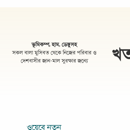
ভূমিকম্প, হাম, ডেঙ্গুসহ
খত
সকল বালা মুসিবত থেকে নিজের পরিবার ও
দেশবাসীর জান-মাল সুরক্ষার জন্যে
ওয়েবে নতুন