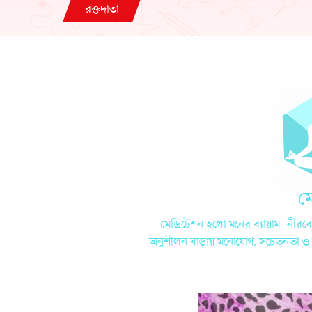
রক্তদাতা
ম
মেডিটেশন হলো মনের ব্যায়াম। নীরবে বস
অনুশীলন বাড়ায় মনোযোগ, সচেতনতা ও