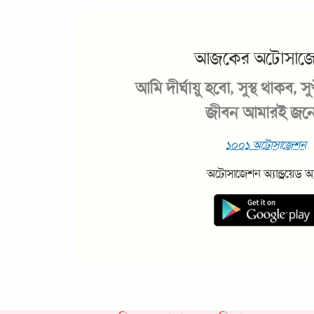
আজকের অটোসাজ
আমি দীর্ঘায়ু হবো, সুস্থ থাকব, সু
জীবন আমারই জন্য
১০০১ অটোসাজেশন
অটোসাজেশন অ্যান্ড্রয়েড অ্