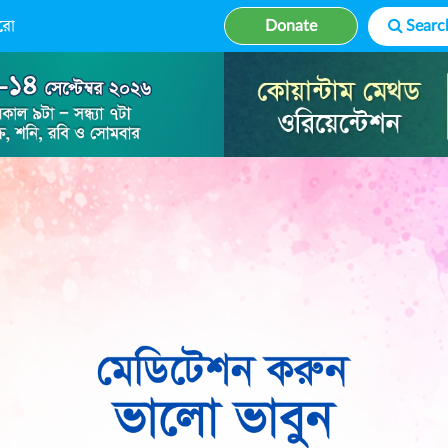
রো
Donate