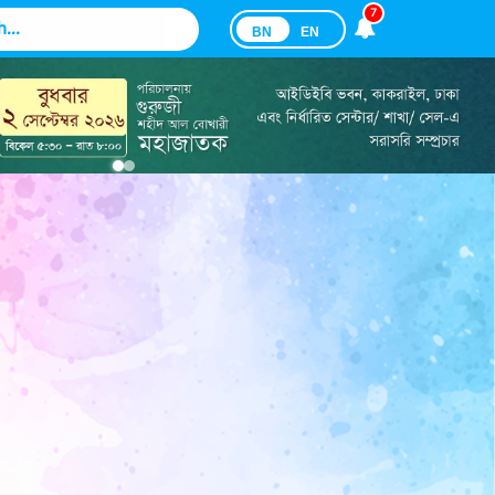
7
BN
EN