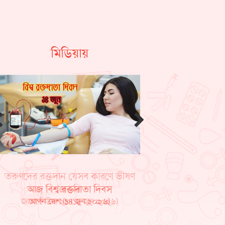
মিডিয়ায়
তরুণদের রক্তদান যেসব কারণে ভীষণ
জরুরি
জাগো নিউজ ২৪ (১৪ জুন ২০২৬)