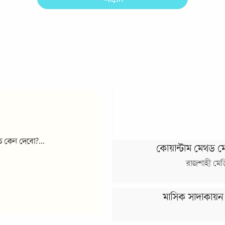
 কেন দেবো?...
কোয়ান্টাম মেথড ম
রাজশাহী মে
মাসিক সাদাকায়ন : '