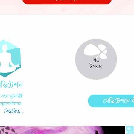
শত
উপকার
েডিটেশন
ে সুনির্দিষ্ট
মেডিটেশনে ক
 সৃজনশীলতা।
বিস্তারিত...