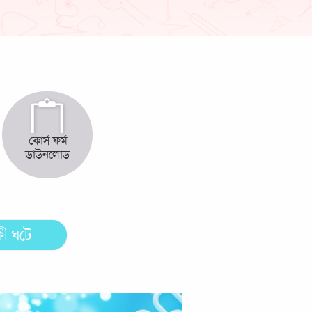
কোর্স ফর্ম
ডাউনলোড
ী ঘটে