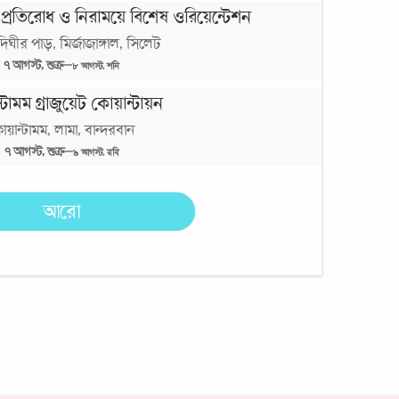
প্রতিরোধ ও নিরাময়ে বিশেষ ওরিয়েন্টেশন
িঘীর পাড়, মির্জাজাঙ্গাল, সিলেট
৭
আগস্ট,
শুক্র
—
৮
আগস্ট,
শনি
্টামম গ্রাজুয়েট কোয়ান্টায়ন
য়ান্টামম, লামা, বান্দরবান
৭
আগস্ট,
শুক্র
—
৯
আগস্ট,
রবি
আরো