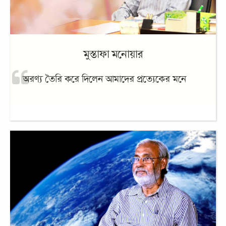
অরণ্য তৈরি করে দিলেন আমাদের প্রত্যেকের মনে
ড. এম শমশের আলী
কোয়ান্টাম—যার মূলকথাই হলো ‘শুকরিয়া’