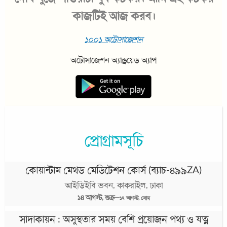
প্রোগ্রামসূচি
কোয়ান্টাম মেথড মেডিটেশন কোর্স (ব্যাচ-৪৯৯ZA)
আইডিইবি ভবন, কাকরাইল, ঢাকা
১৪
আগস্ট,
শুক্র
—
১৭
আগস্ট,
সোম
সাদাকায়ন : অসুস্থতার সময় বেশি প্রয়োজন পথ্য ও যত্ন
১৪
আগস্ট,
শুক্র
কমপ্যাক্ট প্রো-মাস্টার রিয়েলাইজেশন রিজুভিনেশন
আইডিইবি ভবন, কাকরাইল, ঢাকা
২১
আগস্ট,
শুক্র
—
২২
আগস্ট,
শনি