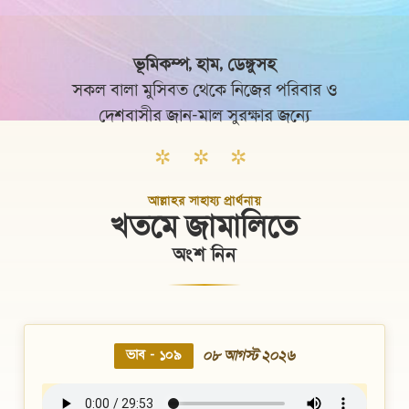
✲ ✲ ✲
আল্লাহর সাহায্য প্রার্থনায়
খতমে জামালিতে
অংশ নিন
০৮ আগস্ট ২০২৬
ভাব - ১০৯
কোরআনের শিক্ষা হৃদয়ে ধারণ করুন
সকল অডিও