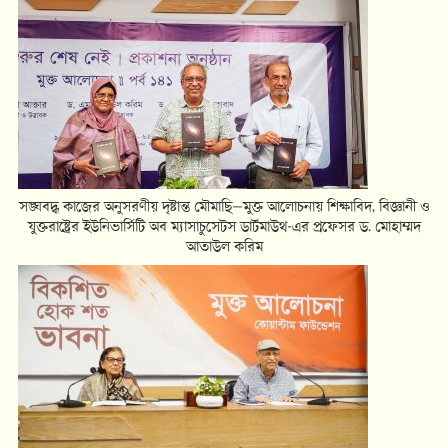
সঙ্ঘবদ্ধ কাজের অনুসরণীয় দৃষ্টান্ত মৌমাছি—মুক্ত আলোচনায় শিক্ষাবিদ, বিজ্ঞানী ও
যুক্তরাষ্ট্রের ইউনিভার্সিটি অব ম্যাসাচুসেটস ডার্টমাউথ-এর প্রফেসর ড. মোহাম্মদ
আতাউল করিম
গন্তব্যে পৌঁছানো যেমন আনন্দের, পথ চলাটাও তেমনই আনন্দের—মুক্ত আলোচনায়
বরেণ্য অভিনেতা, নাট্যব্যক্তিত্ব ও লেখক আবুল হায়াত