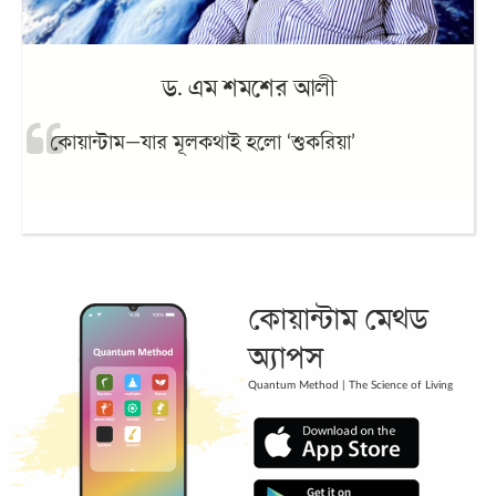
কোয়ান্টাম মেথড
অ্যাপস
Quantum Method | The Science of Living