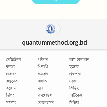
quantummethod.org.bd
মেডিটেশন
পরিবার
আল কোরআন
ব্যায়াম
শিক্ষার্থী
ইভেন্ট
হৃদরোগ
রমজান
প্রকাশনা
অনুভূতি
যাকাত
দোয়া
রক্তদান
দান
ভিডিও
হিলিং
কসমোস্কুল
আর্টিকেল
সাফল্য
কোয়ান্টামম
মিডিয়া
অবিচুয়ারি
বই
কোয়ান্টাপিডিয়া
শুদ্ধাচার
প্রশ্নোত্তর
নিউজলেটার
অনলাইন দান
হাদীস
কোরাম
অটোসাজেশন