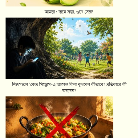
শিশুসন্তান ‘কেভ সিন্ড্রোম’-এ আক্রান্ত কিনা বুঝবেন কীভাবে? প্রতিকারে কী
করবেন?
সবজি যেভাবে রান্না করলে পুষ্টিমান থাকবে অটুট; ৬ টিপস
আরো