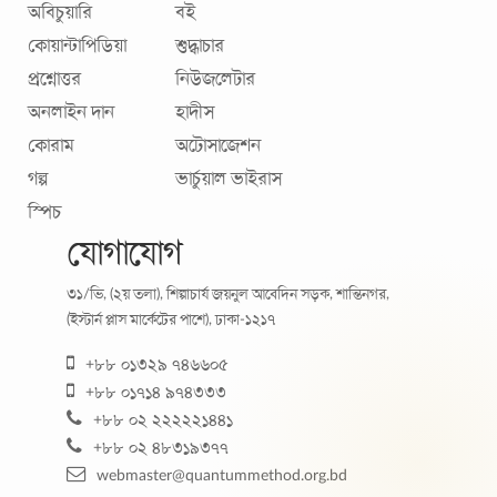
গল্প
ভার্চুয়াল ভাইরাস
স্পিচ
যোগাযোগ
৩১/ভি, (২য় তলা), শিল্পাচার্য জয়নুল আবেদিন সড়ক, শান্তিনগর,
(ইস্টার্ন প্লাস মার্কেটের পাশে), ঢাকা-১২১৭
+৮৮ ০১৩২৯ ৭৪৬৬০৫
+৮৮ ০১৭১৪ ৯৭৪৩৩৩
+৮৮ ০২ ২২২২২১৪৪১
+৮৮ ০২ ৪৮৩১৯৩৭৭
webmaster@quantummethod.org.bd