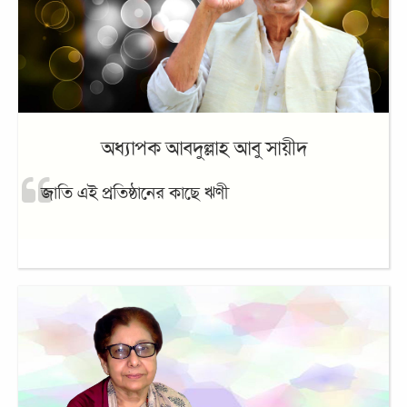
অধ্যাপক আবদুল্লাহ আবু সায়ীদ
জাতি এই প্রতিষ্ঠানের কাছে ঋণী
আনোয়ারা সৈয়দ হক