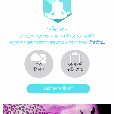
মেডিটেশন হলো মনের ব্যায়াম। নীরবে বসে সুনির্দিষ্ট
অনুশীলন বাড়ায় মনোযোগ, সচেতনতা ও সৃজনশীলতা।
বিস্তারিত...
শত
কোর্স ফর্ম
উপকার
ডাউনলোড
মেডিটেশনে কী ঘটে
মেডিটেশন যুগে যুগে দেশে দেশে