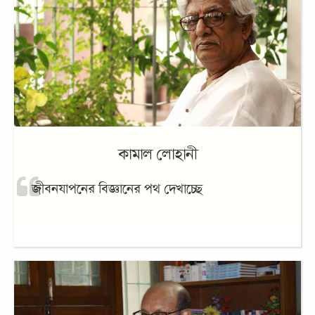
কামাল লোহানী
জীবনযাপনের বিজ্ঞানের পথ দেখাচ্ছে