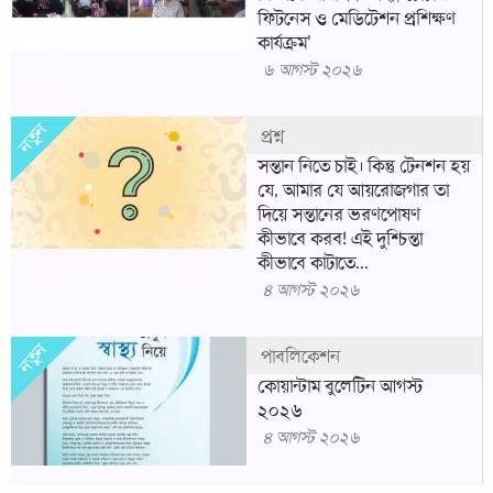
সন্তান নিতে চাই। কিন্তু টেনশন হয়
যে, আমার যে আয়রোজগার তা
দিয়ে সন্তানের ভরণপোষণ
কীভাবে করব! এই দুশ্চিন্তা
কীভাবে কাটাতে...
৪ আগস্ট ২০২৬
নতুন
পাবলিকেশন
কোয়ান্টাম বুলেটিন আগস্ট
২০২৬
৪ আগস্ট ২০২৬
আরো