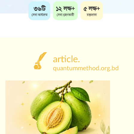
article.
quantummethod.org.bd
আমড়া : দামে সস্তা, গুণে সেরা!