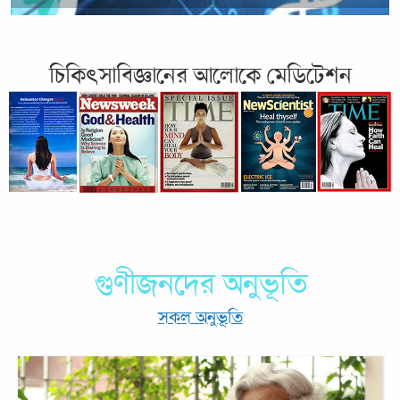
গুণীজনদের অনুভূতি
সকল অনুভূতি