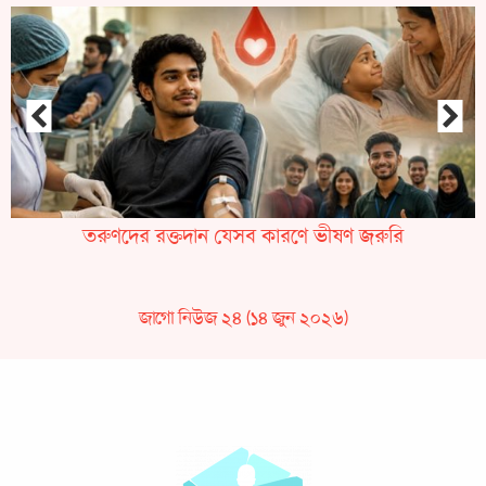
তরুণদের রক্তদান যেসব কারণে ভীষণ জরুরি
জাগো নিউজ ২৪ (১৪ জুন ২০২৬)
মেডিটেশন